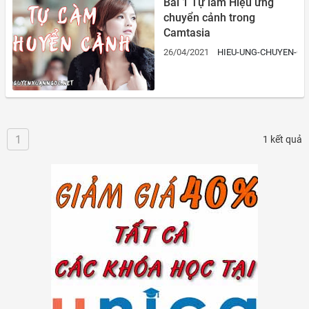
Bài 1 Tự làm Hiệu ứng
chuyển cảnh trong
Camtasia
26/04/2021
HIEU-UNG-CHUYEN-C
1
1 kết quả