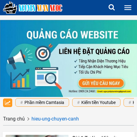
Phần mềm Camtasia
Kiếm tiền Youtube
H
Trang chủ
hieu-ung-chuyen-canh