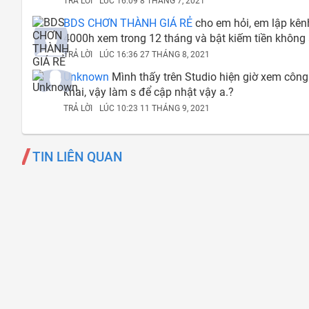
TRẢ LỜI
LÚC 16:09 8 THÁNG 7, 2021
BDS CHƠN THÀNH GIÁ RẺ
cho em hỏi, em lập kên
4000h xem trong 12 tháng và bật kiếm tiền không
TRẢ LỜI
LÚC 16:36 27 THÁNG 8, 2021
Unknown
Mình thấy trên Studio hiện giờ xem công 
khai, vậy làm s để cập nhật vậy a.?
TRẢ LỜI
LÚC 10:23 11 THÁNG 9, 2021
TIN LIÊN QUAN