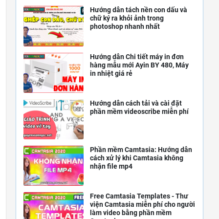
Hướng dẫn tách nền con dấu và
chữ ký ra khỏi ảnh trong
photoshop nhanh nhất
Hướng dẫn Chi tiết máy in đơn
hàng mẫu mới Ayin BY 480, Máy
in nhiệt giá rẻ
Hướng dẫn cách tải và cài đặt
phần mềm videoscribe miễn phí
Phần mềm Camtasia: Hướng dẫn
cách xử lý khi Camtasia không
nhận file mp4
Free Camtasia Templates - Thư
viện Camtasia miễn phí cho người
làm video bằng phần mềm