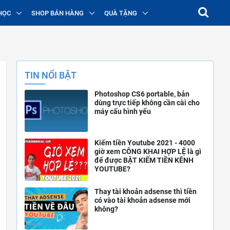
HỌC
SHOP BÁN HÀNG
QUÀ TẶNG
TIN NỔI BẬT
Photoshop CS6 portable, bản
dùng trực tiếp không cần cài cho
máy cấu hình yếu
Kiếm tiền Youtube 2021 - 4000
giờ xem CÔNG KHAI HỢP LỆ là gì
để được BẬT KIẾM TIỀN KÊNH
YOUTUBE?
Thay tài khoản adsense thì tiền
có vào tài khoản adsense mới
không?