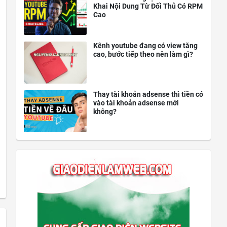
Khai Nội Dung Từ Đối Thủ Có RPM
Cao
Kênh youtube đang có view tăng
cao, bước tiếp theo nên làm gì?
Thay tài khoản adsense thì tiền có
vào tài khoản adsense mới
không?