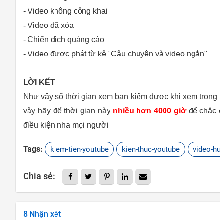
- Video không công khai
- Video đã xóa
- Chiến dịch quảng cáo
- Video được phát từ kệ "Câu chuyện và video ngắn"
LỜI KẾT
Như vậy số thời gian xem bạn kiếm được khi xem trong 
vậy hãy để thời gian này
nhiều hơn 4000 giờ
để chắc 
điều kiện nha mọi người
Tags:
kiem-tien-youtube
kien-thuc-youtube
video-h
Chia sẻ:
8 Nhận xét