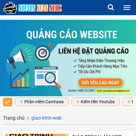
Phần mềm Camtasia
Kiếm tiền Youtube
H
Trang chủ
giao-trinh-web