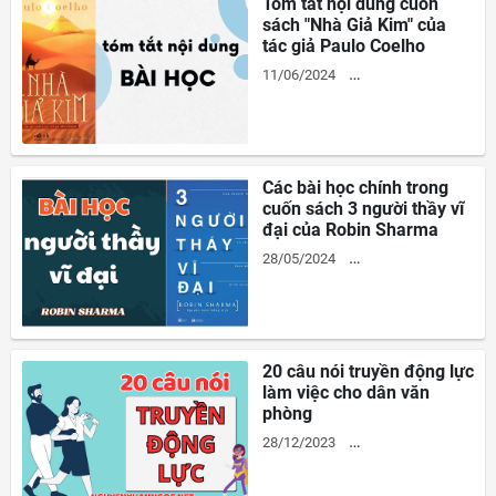
Tóm tắt nội dung cuốn
sách "Nhà Giả Kim" của
tác giả Paulo Coelho
11/06/2024
PHAT-TRIEN-BAN-THAN
Các bài học chính trong
cuốn sách 3 người thầy vĩ
đại của Robin Sharma
28/05/2024
PHAT-TRIEN-BAN-THAN
20 câu nói truyền động lực
làm việc cho dân văn
phòng
28/12/2023
PHAT-TRIEN-BAN-THAN