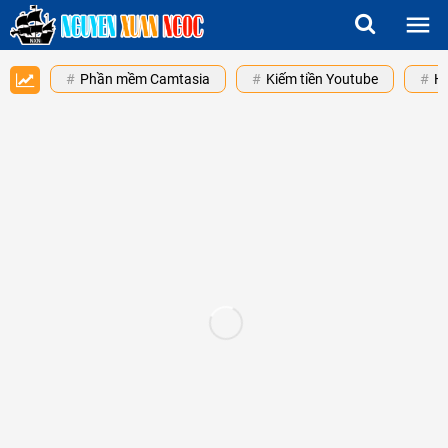
Phần mềm Camtasia
Kiếm tiền Youtube
H