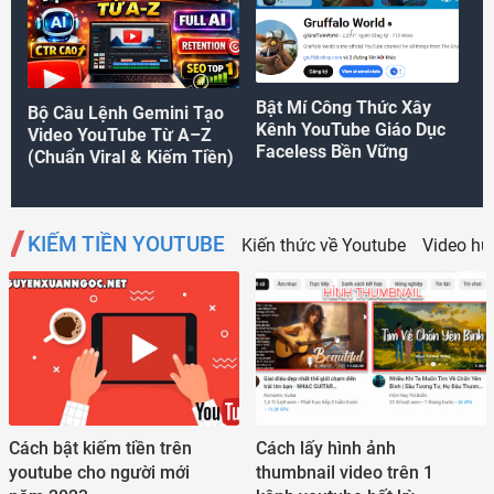
Bật Mí Công Thức Xây
Yo
Bộ Câu Lệnh Gemini Tạo
Kênh YouTube Giáo Dục
Bư
Video YouTube Từ A–Z
Faceless Bền Vững
Từ
(Chuẩn Viral & Kiếm Tiền)
KIẾM TIỀN YOUTUBE
Kiến thức về Youtube
Video hư
Cách bật kiếm tiền trên
Cách lấy hình ảnh
youtube cho người mới
thumbnail video trên 1