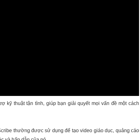
rợ kỹ thuật tận tình, giúp bạn giải quyết mọi vấn đề một cách
Scribe thường được sử dụng để tạo video giáo dục, quảng cáo
ác và hấp dẫn của nó.