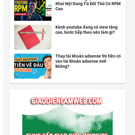
Khai Nội Dung Từ Đối Thủ Có RPM
Cao
Kênh youtube đang có view tăng
cao, bước tiếp theo nên làm gì?
Thay tài khoản adsense thì tiền có
vào tài khoản adsense mới
không?