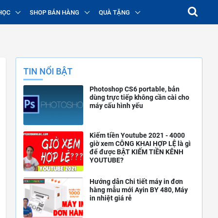
HỌC
SHOP BÁN HÀNG
QUÀ TẶNG
TIN NỔI BẬT
Photoshop CS6 portable, bản
dùng trực tiếp không cần cài cho
máy cấu hình yếu
Kiếm tiền Youtube 2021 - 4000
giờ xem CÔNG KHAI HỢP LỆ là gì
để được BẬT KIẾM TIỀN KÊNH
YOUTUBE?
Hướng dẫn Chi tiết máy in đơn
hàng mẫu mới Ayin BY 480, Máy
in nhiệt giá rẻ