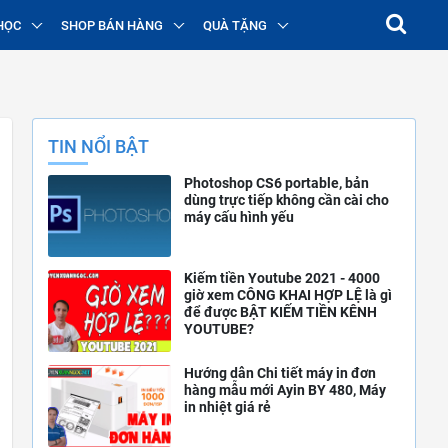
HỌC
SHOP BÁN HÀNG
QUÀ TẶNG
TIN NỔI BẬT
Photoshop CS6 portable, bản
dùng trực tiếp không cần cài cho
máy cấu hình yếu
Kiếm tiền Youtube 2021 - 4000
giờ xem CÔNG KHAI HỢP LỆ là gì
để được BẬT KIẾM TIỀN KÊNH
YOUTUBE?
Hướng dẫn Chi tiết máy in đơn
hàng mẫu mới Ayin BY 480, Máy
in nhiệt giá rẻ