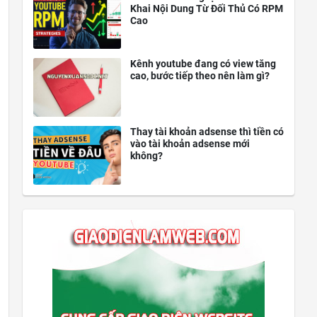
Khai Nội Dung Từ Đối Thủ Có RPM
Cao
Kênh youtube đang có view tăng
cao, bước tiếp theo nên làm gì?
Thay tài khoản adsense thì tiền có
vào tài khoản adsense mới
không?