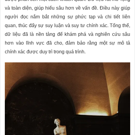
và toàn diện, giúp hiểu sâu hơn về vấn đề. Điều này giúp
người đọc nắm bắt những sự phức tạp và chi tiết liên
quan, thúc đẩy sự suy luận và suy tư chính xác. Tổng thể,
dữ liệu đã là nền tảng để khám phá và nghiên cứu sâu
hơn vào lĩnh vực đã cho, đảm bảo rằng một sự mô tả
chính xác được duy trì trong quá trình.