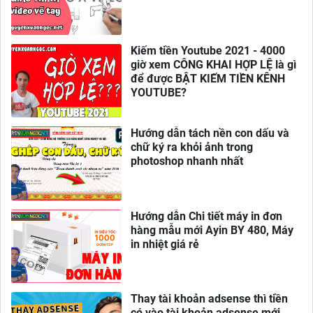
Kiếm tiền Youtube 2021 - 4000
giờ xem CÔNG KHAI HỢP LỆ là gì
để được BẬT KIẾM TIỀN KÊNH
YOUTUBE?
Hướng dẫn tách nền con dấu và
chữ ký ra khỏi ảnh trong
photoshop nhanh nhất
Hướng dẫn Chi tiết máy in đơn
hàng mẫu mới Ayin BY 480, Máy
in nhiệt giá rẻ
Thay tài khoản adsense thì tiền
có vào tài khoản adsense mới