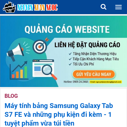
BLOG
Máy tính bảng Samsung Galaxy Tab
S7 FE và những phụ kiện đi kèm - 1
tuyệt phẩm vừa túi tiền