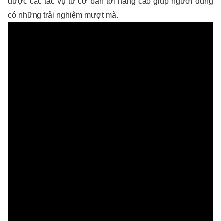
được các tác vụ từ cơ bản tới nâng cao giúp người dùng
có những trải nghiệm mượt mà.