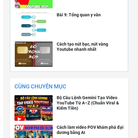
Bài 9: Tổng quan y văn
Cách tạo nút bạc, nút vàng
Youtube nhanh nhất
CÙNG CHUYÊN MỤC
Bộ Câu Lệnh Gemini Tạo Video
YouTube Từ A–Z (Chuẩn Viral &
Kiếm Tiền)
Cách làm video POV khám phá đại
dương bằng AI