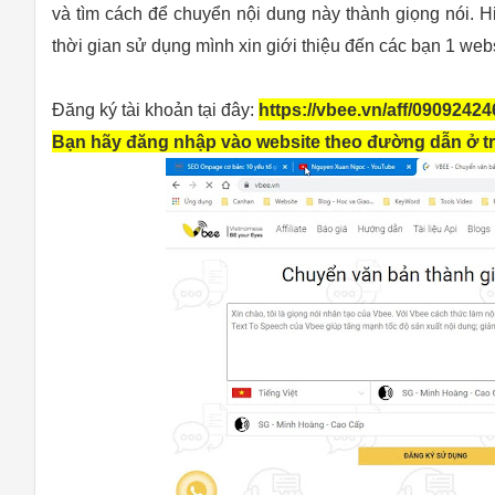
và tìm cách để chuyển nội dung này thành giọng nói. H
thời gian sử dụng mình xin giới thiệu đến các bạn 1 webs
Đăng ký tài khoản tại đây:
https://vbee.vn/aff/09092424
Bạn hãy đăng nhập vào website theo đường dẫn ở t