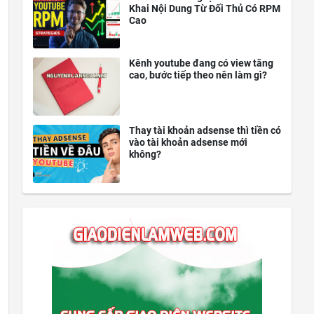
Khai Nội Dung Từ Đối Thủ Có RPM
Cao
Kênh youtube đang có view tăng
cao, bước tiếp theo nên làm gì?
Thay tài khoản adsense thì tiền có
vào tài khoản adsense mới
không?