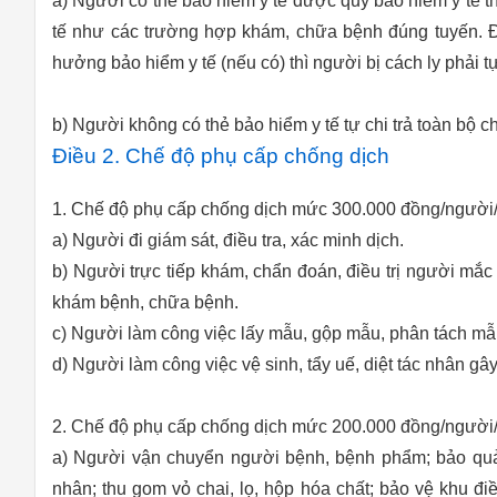
a) Người có thẻ bảo hiểm y tế được quỹ bảo hiểm y tế
tế như các trường hợp khám, chữa bệnh đúng tuyến. Đối
hưởng bảo hiểm y tế (nếu có) thì người bị cách ly phải tự
b) Người không có thẻ bảo hiểm y tế tự chi trả toàn bộ ch
Điều 2. Chế độ phụ cấp chống dịch
1. Chế độ phụ cấp chống dịch mức 300.000 đồng/người/
a) Người đi giám sát, điều tra, xác minh dịch.
b) Người trực tiếp khám, chẩn đoán, điều trị người mắ
khám bệnh, chữa bệnh.
c) Người làm công việc lấy mẫu, gộp mẫu, phân tách mẫu
d) Người làm công việc vệ sinh, tẩy uế, diệt tác nhân g
2. Chế độ phụ cấp chống dịch mức 200.000 đồng/người/
a) Người vận chuyển người bệnh, bệnh phẩm; bảo quản 
nhân; thu gom vỏ chai, lọ, hộp hóa chất; bảo vệ khu điều