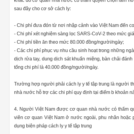
khác do cơ quan nhà nước có thẩm quyền chọn làm nơi cá
sau đây cho cơ sở cách ly:
- Chi phí đưa đón từ nơi nhập cảnh vào Việt Nam đến cơ 
- Chi phí xét nghiệm sàng lọc SARS-CoV-2 theo mức giá 
- Chi phí tiền ăn theo mức 80.000 đồng/người/ngày;
- Các chi phí phục vụ nhu cầu sinh hoạt trong những ngà
dịch rửa tay, dung dịch sát khuẩn miệng, bàn chải đánh 
tổng chi phí là 40.000 đồng/người/ngày.
Trường hợp người phải cách ly y tế tập trung là người 
nhà nước hỗ trợ các chi phí quy định tại điểm b khoản nà
4. Người Việt Nam được cơ quan nhà nước có thẩm quy
viên cơ quan Việt Nam ở nước ngoài, phu nhân hoặc p
dụng biện pháp cách ly y tế tập trung