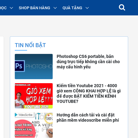
HỌC
SHOP BÁN HÀNG
QUÀ TẶNG
TIN NỔI BẬT
Photoshop CS6 portable, bản
dùng trực tiếp không cần cài cho
máy cấu hình yếu
Kiếm tiền Youtube 2021 - 4000
giờ xem CÔNG KHAI HỢP LỆ là gì
để được BẬT KIẾM TIỀN KÊNH
YOUTUBE?
Hướng dẫn cách tải và cài đặt
phần mềm videoscribe miễn phí