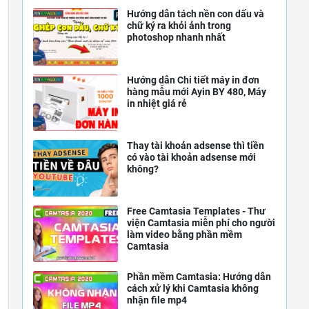
Hướng dẫn tách nền con dấu và
chữ ký ra khỏi ảnh trong
photoshop nhanh nhất
Hướng dẫn Chi tiết máy in đơn
hàng mẫu mới Ayin BY 480, Máy
in nhiệt giá rẻ
Thay tài khoản adsense thì tiền
có vào tài khoản adsense mới
không?
Free Camtasia Templates - Thư
viện Camtasia miễn phí cho người
làm video bằng phần mềm
Camtasia
Phần mềm Camtasia: Hướng dẫn
cách xử lý khi Camtasia không
nhận file mp4