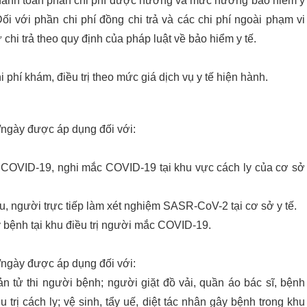
 thanh toán phần chi phí được hưởng và mức hưởng bảo hiểm y
 với phần chi phí đồng chi trả và các chi phí ngoài phạm vi
 chi trả theo quy định của pháp luật về bảo hiểm y tế.
i phí khám, điều trị theo mức giá dịch vụ y tế hiện hành.
ngày được áp dụng đối với:
c COVID-19, nghi mắc COVID-19 tại khu vực cách ly của cơ sở
, người trực tiếp làm xét nghiệm SASR-CoV-2 tại cơ sở y tế.
ây bệnh tại khu điều trị người mắc COVID-19.
ngày được áp dụng đối với:
tử thi người bệnh; người giặt đồ vải, quần áo bác sĩ, bệnh
 trị cách ly; vệ sinh, tẩy uế, diệt tác nhân gây bệnh trong khu