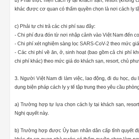
b) Phải thực hiện cách ly tại khách sạn, resort (không 
khác được cơ quan có thẩm quyền chọn là nơi cách ly tậ
c) Phải tự chi trả các chi phí sau đây:
- Chi phí đưa đón từ nơi nhập cảnh vào Việt Nam đến cơ
- Chi phí xét nghiệm sàng lọc SARS-CoV-2 theo mức giá 
- Các chi phí về ăn, ở, sinh hoạt (bao gồm cả chi phí kh
chi phí khác) theo mức giá do khách sạn, resort, chủ phư
3. Người Việt Nam đi làm việc, lao động, đi du học, du
dụng biện pháp cách ly y tế tập trung theo yêu cầu phòn
a) Trường hợp tự lựa chọn cách ly tại khách sạn, resort
Nghị quyết này.
b) Trường hợp được Ủy ban nhân dân cấp tỉnh quyết định