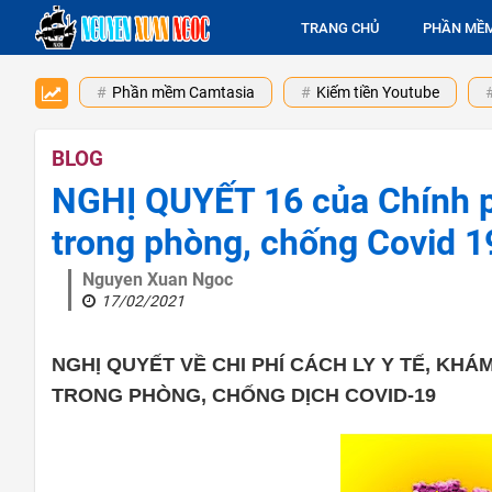
TRANG CHỦ
PHẦN MỀ
Phần mềm Camtasia
Kiếm tiền Youtube
BLOG
NGHỊ QUYẾT 16 của Chính p
trong phòng, chống Covid 
Nguyen Xuan Ngoc
17/02/2021
NGHỊ QUYẾT VỀ CHI PHÍ CÁCH LY Y TẾ, KH
TRONG PHÒNG, CHỐNG DỊCH COVID-19