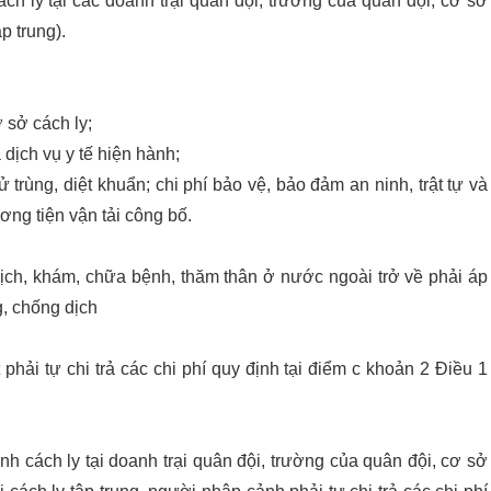
cách ly tại các doanh trại quân đội, trường của quân đội, cơ sở
p trung).
 sở cách ly;
dịch vụ y tế hiện hành;
ử trùng, diệt khuẩn; chi phí bảo vệ, bảo đảm an ninh, trật tự và
ơng tiện vận tải công bố.
 lịch, khám, chữa bệnh, thăm thân ở nước ngoài trở về phải áp
g, chống dịch
 phải tự chi trả các chi phí quy định tại điểm c khoản 2 Điều 1
 cách ly tại doanh trại quân đội, trường của quân đội, cơ sở