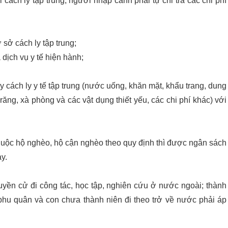
ch ly tập trung, người nhập cảnh phải tự chi trả các chi phí
sở cách ly tập trung;
dịch vụ y tế hiện hành;
y cách ly y tế tập trung (nước uống, khăn mặt, khẩu trang, dung
răng, xà phòng và các vật dụng thiết yếu, các chi phí khác) với
thuộc hộ nghèo, hộ cận nghèo theo quy định thì được ngân sách
y.
ền cử đi công tác, học tập, nghiên cứu ở nước ngoài; thành
hu quân và con chưa thành niên đi theo trở về nước phải áp