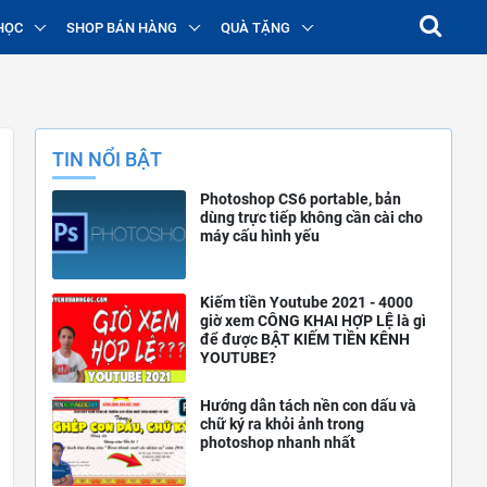
HỌC
SHOP BÁN HÀNG
QUÀ TẶNG
TIN NỔI BẬT
Photoshop CS6 portable, bản
dùng trực tiếp không cần cài cho
máy cấu hình yếu
Kiếm tiền Youtube 2021 - 4000
giờ xem CÔNG KHAI HỢP LỆ là gì
để được BẬT KIẾM TIỀN KÊNH
YOUTUBE?
Hướng dẫn tách nền con dấu và
chữ ký ra khỏi ảnh trong
photoshop nhanh nhất