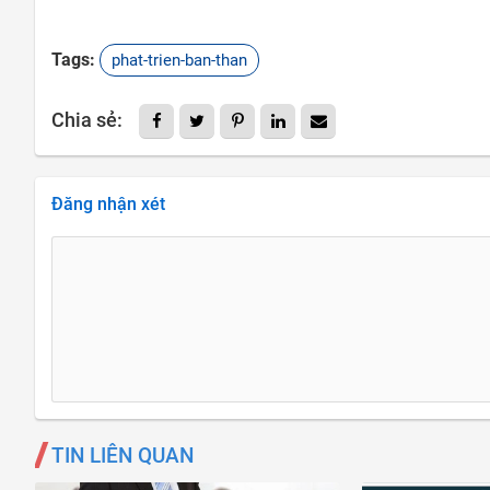
Tags:
phat-trien-ban-than
Chia sẻ:
Đăng nhận xét
TIN LIÊN QUAN