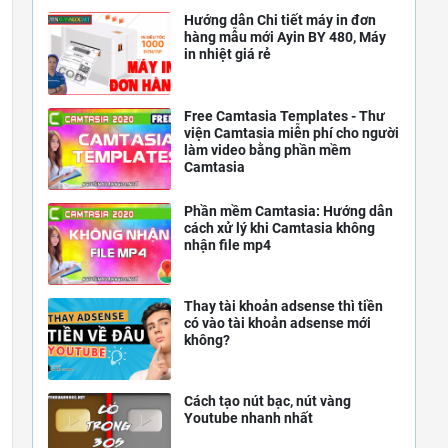
Hướng dẫn Chi tiết máy in đơn
hàng mẫu mới Ayin BY 480, Máy
in nhiệt giá rẻ
Free Camtasia Templates - Thư
viện Camtasia miễn phí cho người
làm video bằng phần mềm
Camtasia
Phần mềm Camtasia: Hướng dẫn
cách xử lý khi Camtasia không
nhận file mp4
Thay tài khoản adsense thì tiền
có vào tài khoản adsense mới
không?
Cách tạo nút bạc, nút vàng
Youtube nhanh nhất