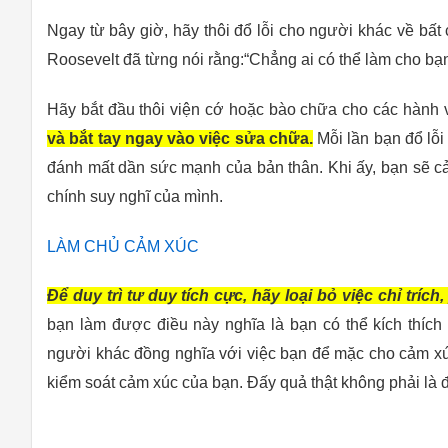
Ngay từ bây giờ, hãy thôi đổ lỗi cho người khác về bất 
Roosevelt đã từng nói rằng:“Chẳng ai có thể làm cho b
Hãy bắt đầu thôi viện cớ hoặc bào chữa cho các hành 
và bắt tay ngay vào việc sửa chữa.
Mỗi lần bạn đổ lỗi
đánh mất dần sức mạnh của bản thân. Khi ấy, bạn sẽ c
chính suy nghĩ của mình.
LÀM CHỦ CẢM XÚC
Để duy trì tư duy tích cực, hãy loại bỏ việc chỉ tríc
bạn làm được điều này nghĩa là bạn có thể kích thích 
người khác đồng nghĩa với việc bạn để mặc cho cảm xúc
kiểm soát cảm xúc của bạn. Đấy quả thật không phải là