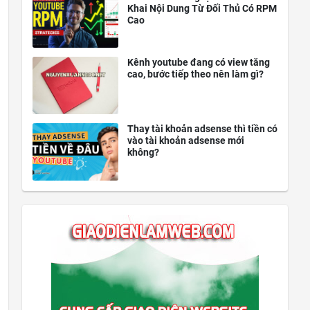
Khai Nội Dung Từ Đối Thủ Có RPM
Cao
Kênh youtube đang có view tăng
cao, bước tiếp theo nên làm gì?
Thay tài khoản adsense thì tiền có
vào tài khoản adsense mới
không?