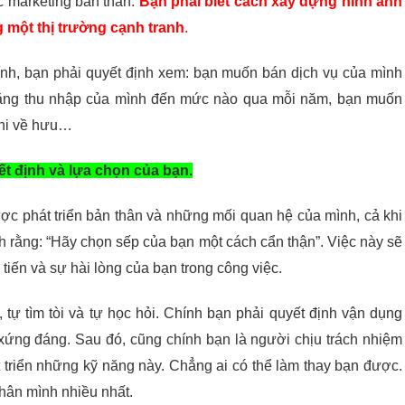
c marketing bản thân.
Bạn phải biết cách xây dựng hình ảnh
 một thị trường cạnh tranh
.
hính, bạn phải quyết định xem: bạn muốn bán dịch vụ của mình
tăng thu nhập của mình đến mức nào qua mỗi năm, bạn muốn
 khi về hưu…
t định và lựa chọn của bạn.
lược phát triển bản thân và những mối quan hệ của mình, cả khi
 rằng: “Hãy chọn sếp của bạn một cách cẩn thận”. Việc này sẽ
iến và sự hài lòng của bạn trong công việc.
, tự tìm tòi và tự học hỏi. Chính bạn phải quyết định vận dụng
ứng đáng. Sau đó, cũng chính bạn là người chịu trách nhiệm
át triển những kỹ năng này. Chẳng ai có thể làm thay bạn được.
thân mình nhiều nhất.