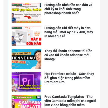
Hướng dẫn tách nền con dấu và
chữ ký ra khỏi ảnh trong
photoshop nhanh nhất
Hướng dẫn Chi tiết máy in đơn
hàng mẫu mới Ayin BY 480, Máy
in nhiệt giá rẻ
Thay tài khoản adsense thì tiền
có vào tài khoản adsense mới
không?
Học Premiere cơ bản - Cách thay
đổi giao diện trong phần mềm
Premiere Pro
Free Camtasia Templates - Thư
viện Camtasia miễn phí cho người
làm video bằng phần mềm