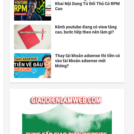
Khai Nội Dung Từ Đối Thủ Có RPM
Cao
Kênh youtube đang có view tăng
cao, bước tiếp theo nên làm gì?
Thay tài khoản adsense thì tiền có
vào tài khoản adsense mới
không?