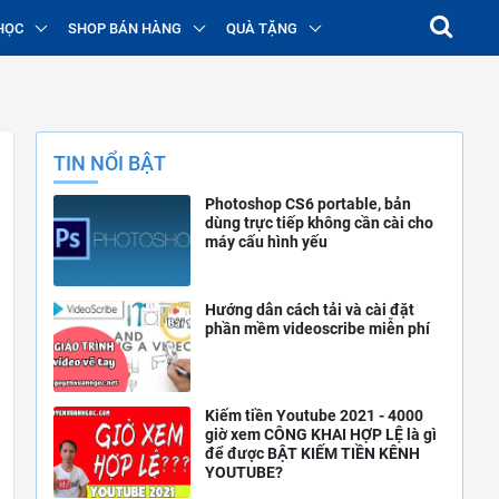
HỌC
SHOP BÁN HÀNG
QUÀ TẶNG
TIN NỔI BẬT
Photoshop CS6 portable, bản
dùng trực tiếp không cần cài cho
máy cấu hình yếu
Hướng dẫn cách tải và cài đặt
phần mềm videoscribe miễn phí
Kiếm tiền Youtube 2021 - 4000
giờ xem CÔNG KHAI HỢP LỆ là gì
để được BẬT KIẾM TIỀN KÊNH
YOUTUBE?