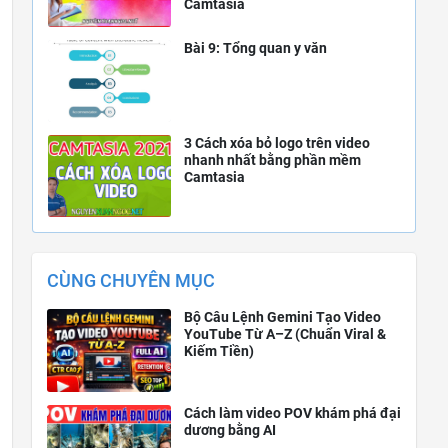
Camtasia
Bài 9: Tổng quan y văn
3 Cách xóa bỏ logo trên video
nhanh nhất bằng phần mềm
Camtasia
CÙNG CHUYÊN MỤC
Bộ Câu Lệnh Gemini Tạo Video
YouTube Từ A–Z (Chuẩn Viral &
Kiếm Tiền)
Cách làm video POV khám phá đại
dương bằng AI