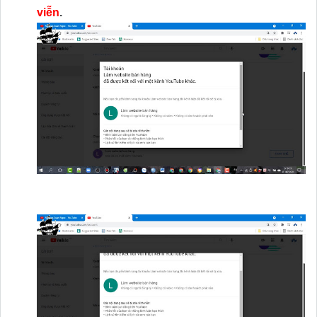
viễn
.