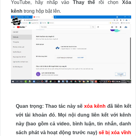
YouTube, hãy nhấp vào
Thay thế
rồi chọn
Xóa
kênh
trong hộp bật lên.
Quan trọng: Thao tác này sẽ
xóa kênh
đã liên kết
với tài khoản đó. Mọi nội dung liên kết với kênh
này (bao gồm cả video, bình luận, tin nhắn, danh
sách phát và hoạt động trước nay)
sẽ bị xóa vĩnh