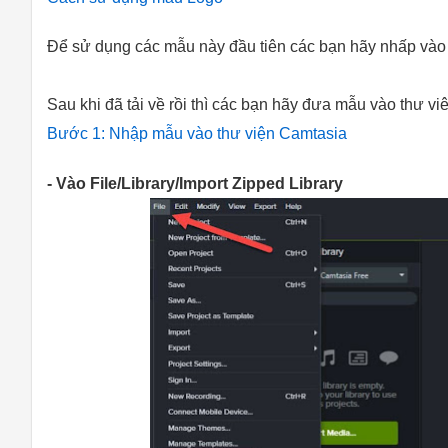
Để sử dụng các mẫu này đầu tiên các bạn hãy nhấp vào 
Sau khi đã tải về rồi thì các bạn hãy đưa mẫu vào thư v
Bước 1: Nhập mẫu vào thư viện Camtasia
- Vào File/Library/Import Zipped Library