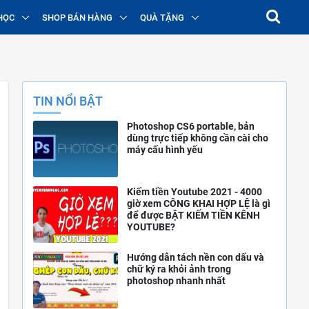
HỌC
SHOP BÁN HÀNG
QUÀ TẶNG
TIN NỔI BẬT
Photoshop CS6 portable, bản
dùng trực tiếp không cần cài cho
máy cấu hình yếu
Kiếm tiền Youtube 2021 - 4000
giờ xem CÔNG KHAI HỢP LỆ là gì
để được BẬT KIẾM TIỀN KÊNH
YOUTUBE?
Hướng dẫn tách nền con dấu và
chữ ký ra khỏi ảnh trong
photoshop nhanh nhất