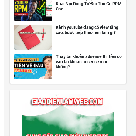
Khai Nội Dung Từ Đối Thủ Có RPM
Cao
Kênh youtube đang có view tăng
cao, bước tiếp theo nên làm gì?
Thay tài khoản adsense thì tiền có
vào tài khoản adsense mới
không?