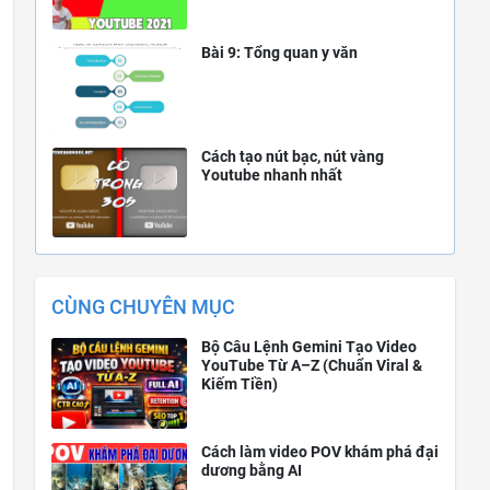
Bài 9: Tổng quan y văn
Cách tạo nút bạc, nút vàng
Youtube nhanh nhất
CÙNG CHUYÊN MỤC
Bộ Câu Lệnh Gemini Tạo Video
YouTube Từ A–Z (Chuẩn Viral &
Kiếm Tiền)
Cách làm video POV khám phá đại
dương bằng AI